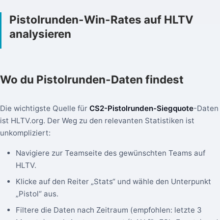
Pistolrunden-Win-Rates auf HLTV
analysieren
Wo du Pistolrunden-Daten findest
Die wichtigste Quelle für
CS2-Pistolrunden-Siegquote
-Daten
ist HLTV.org. Der Weg zu den relevanten Statistiken ist
unkompliziert:
Navigiere zur Teamseite des gewünschten Teams auf
HLTV.
Klicke auf den Reiter „Stats“ und wähle den Unterpunkt
„Pistol“ aus.
Filtere die Daten nach Zeitraum (empfohlen: letzte 3