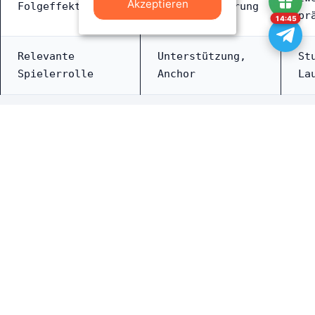
Akzeptieren
Folgeffekt
Runden Vorsprung
pr
14:44
Relevante
Unterstützung,
St
Spielerrolle
Anchor
La
Die Asymmetrie zwischen CT- und T-Pistolrunden erzeugt
map-spezifische Wettvorteils. Ein Team kann auf Inferno eine
herausragende CT-Pistolrunden-Win-Rate von 65 % haben,
aber auf der T-Seite nur bei 42 % liegen. Wenn du weißt, auf
welcher Seite ein Team startet, kannst du die erste Hälfte
deutlich präziser einschätzen als der Durchschnitts-Wetter,
der nur auf die Gesamt-Win-Rate schaut.