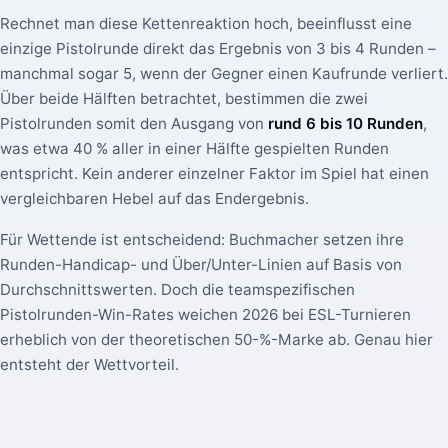
Rechnet man diese Kettenreaktion hoch, beeinflusst eine
einzige Pistolrunde direkt das Ergebnis von 3 bis 4 Runden –
manchmal sogar 5, wenn der Gegner einen Kaufrunde verliert.
Über beide Hälften betrachtet, bestimmen die zwei
Pistolrunden somit den Ausgang von
rund 6 bis 10 Runden
,
was etwa 40 % aller in einer Hälfte gespielten Runden
entspricht. Kein anderer einzelner Faktor im Spiel hat einen
vergleichbaren Hebel auf das Endergebnis.
Für Wettende ist entscheidend: Buchmacher setzen ihre
Runden-Handicap- und Über/Unter-Linien auf Basis von
Durchschnittswerten. Doch die teamspezifischen
Pistolrunden-Win-Rates weichen 2026 bei ESL-Turnieren
erheblich von der theoretischen 50-%-Marke ab. Genau hier
entsteht der Wettvorteil.