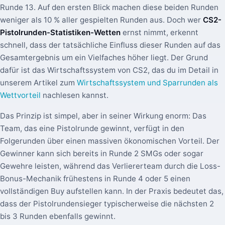
Runde 13. Auf den ersten Blick machen diese beiden Runden
weniger als 10 % aller gespielten Runden aus. Doch wer
CS2-
Pistolrunden-Statistiken-Wetten
ernst nimmt, erkennt
schnell, dass der tatsächliche Einfluss dieser Runden auf das
Gesamtergebnis um ein Vielfaches höher liegt. Der Grund
dafür ist das Wirtschaftssystem von CS2, das du im Detail in
unserem Artikel zum
Wirtschaftssystem und Sparrunden als
Wettvorteil
nachlesen kannst.
Das Prinzip ist simpel, aber in seiner Wirkung enorm: Das
Team, das eine Pistolrunde gewinnt, verfügt in den
Folgerunden über einen massiven ökonomischen Vorteil. Der
Gewinner kann sich bereits in Runde 2 SMGs oder sogar
Gewehre leisten, während das Verliererteam durch die Loss-
Bonus-Mechanik frühestens in Runde 4 oder 5 einen
vollständigen Buy aufstellen kann. In der Praxis bedeutet das,
dass der Pistolrundensieger typischerweise die nächsten 2
bis 3 Runden ebenfalls gewinnt.