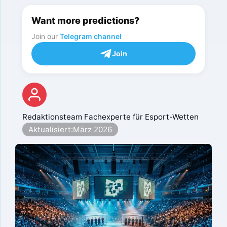
Want more predictions?
Join our
Telegram channel
Join
Redaktionsteam
Fachexperte für Esport-Wetten
Aktualisiert:März 2026