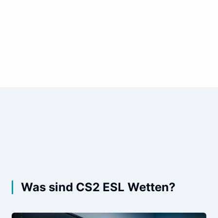
Was sind CS2 ESL Wetten?