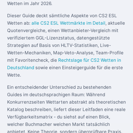
Wetten im Jahr 2026.
Dieser Guide deckt sämtliche Aspekte von CS2 ESL
Wetten ab:
alle CS2 ESL Wettmärkte im Detail
, aktuelle
Quotenvergleiche, einen Wettanbieter-Vergleich mit
verifiziertem GGL-Lizenzstatus, datengestützte
Strategien auf Basis von HLTV-Statistiken, Live-
Wetten-Mechaniken, Map-Veto-Analyse, Team-Profile
mit Favoritencheck, die
Rechtslage für CS2 Wetten in
Deutschland
sowie einen Einsteigerguide für die erste
Wette.
Ein entscheidender Unterschied zu bestehenden
Guides im deutschsprachigen Raum: Während
Konkurrenzseiten Wettarten abstrakt als theoretischen
Katalog beschreiben, liefert dieser Leitfaden eine reale
Verfügbarkeitsmatrix - du siehst auf einen Blick,
welcher Buchmacher welchen Markt tatsächlich
anbietet. Keine Theorie, sondern überprüfbare Praxis.