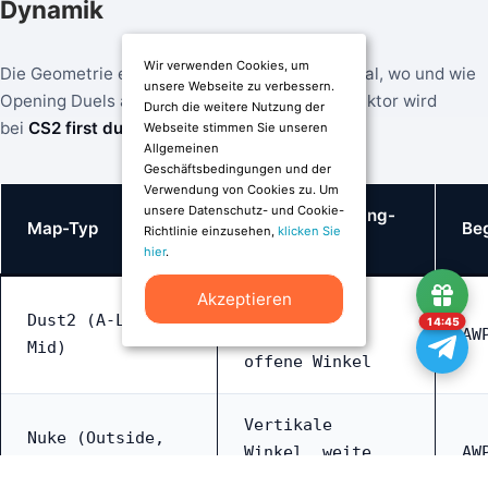
Dynamik
Wir verwenden Cookies, um
Die Geometrie einer Map bestimmt fundamental, wo und wie
unsere Webseite zu verbessern.
Opening Duels ausgetragen werden. Dieser Faktor wird
Durch die weitere Nutzung der
bei
CS2 first duel wetten
häufig unterschätzt:
Webseite stimmen Sie unseren
Allgemeinen
Geschäftsbedingungen und der
Verwendung von Cookies zu. Um
unsere Datenschutz- und Cookie-
Typische Opening-
Map-Typ
Beg
Richtlinie einzusehen,
klicken Sie
Duel-Spots
hier
.
Akzeptieren
Lange
Dust2 (A-Long,
14:44
Sichtlinien,
AW
Mid)
offene Winkel
Vertikale
Nuke (Outside,
Winkel, weite
AW
Ramp)
Distanzen