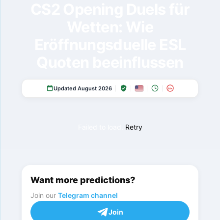
CS2 Opening Duels für
Wetten: Wie
Eröffnungsduelle ESL
Quoten beeinflussen
Updated August 2026
18+
Failed to load.
Retry
Want more predictions?
Join our
Telegram channel
Join