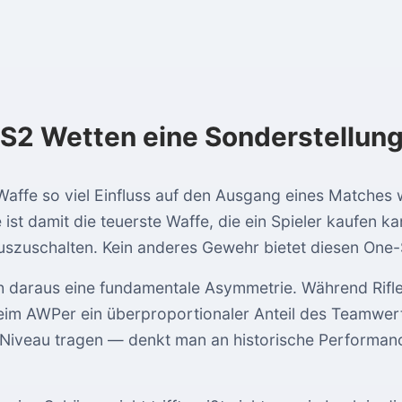
S2 Wetten eine Sonderstellung
Waffe so viel Einfluss auf den Ausgang eines Matches 
t damit die teuerste Waffe, die ein Spieler kaufen kan
szuschalten. Kein anderes Gewehr bietet diesen One-Sho
h daraus eine fundamentale Asymmetrie. Während Rifler
m AWPer ein überproportionaler Anteil des Teamwerts 
 Niveau tragen — denkt man an historische Performan