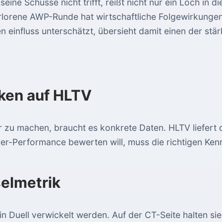
eine Schüsse nicht trifft, reißt nicht nur ein Loch in d
orene AWP-Runde hat wirtschaftliche Folgewirkungen, 
einfluss unterschätzt, übersieht damit einen der stä
ken auf HLTV
zu machen, braucht es konkrete Daten. HLTV liefert di
r-Performance bewerten will, muss die richtigen Kenn
selmetrik
 ein Duell verwickelt werden. Auf der CT-Seite halten s