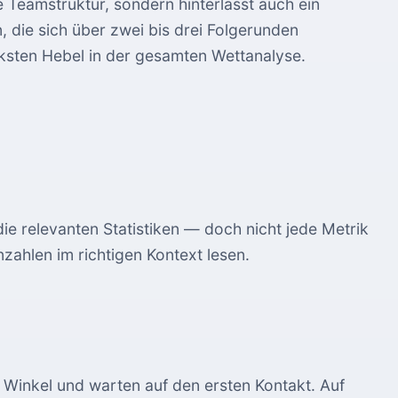
ie Teamstruktur, sondern hinterlässt auch ein
die sich über zwei bis drei Folgerunden
rksten Hebel in der gesamten Wettanalyse.
e relevanten Statistiken — doch nicht jede Metrik
zahlen im richtigen Kontext lesen.
ie Winkel und warten auf den ersten Kontakt. Auf