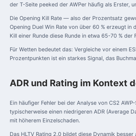
der T-Seite peeked der AWPer häufig als Erster, u
Die Opening Kill Rate — also der Prozentsatz gewo
Opening Duel Win Rate von über 60 % erzeugt in 
Kill einer Runde diese Runde in etwa 65-70 % der 
Für Wetten bedeutet das: Vergleiche vor einem ES
Prozentpunkten ist ein starkes Signal, das Buchma
ADR und Rating im Kontext 
Ein häufiger Fehler bei der Analyse von CS2 AWP-
typischerweise einen niedrigeren ADR (Average Da
mit höherem Einzelschaden.
Das HLTV Rating 2.0 bildet diese Dynamik besser a