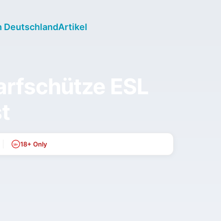
 Deutschland
Artikel
arfschütze ESL
t
18+ Only
18+