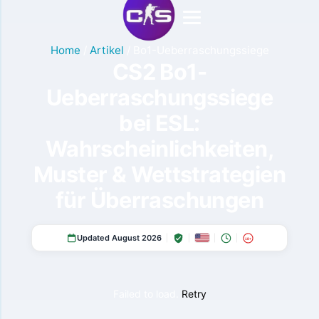
Home
/
Artikel
/
Bo1-Ueberraschungssiege
CS2 Bo1-
Ueberraschungssiege
bei ESL:
Wahrscheinlichkeiten,
Muster & Wettstrategien
für Überraschungen
Updated August 2026
18+
Failed to load.
Retry