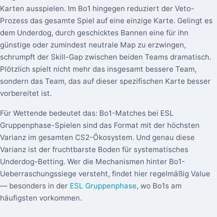
Karten ausspielen. Im Bo1 hingegen reduziert der Veto-
Prozess das gesamte Spiel auf eine einzige Karte. Gelingt es
dem Underdog, durch geschicktes Bannen eine für ihn
günstige oder zumindest neutrale Map zu erzwingen,
schrumpft der Skill-Gap zwischen beiden Teams dramatisch.
Plötzlich spielt nicht mehr das insgesamt bessere Team,
sondern das Team, das auf dieser spezifischen Karte besser
vorbereitet ist.
Für Wettende bedeutet das: Bo1-Matches bei ESL
Gruppenphase-Spielen sind das Format mit der höchsten
Varianz im gesamten CS2-Ökosystem. Und genau diese
Varianz ist der fruchtbarste Boden für systematisches
Underdog-Betting. Wer die Mechanismen hinter Bo1-
Ueberraschungssiege versteht, findet hier regelmäßig Value
— besonders in der
ESL Gruppenphase
, wo Bo1s am
häufigsten vorkommen.