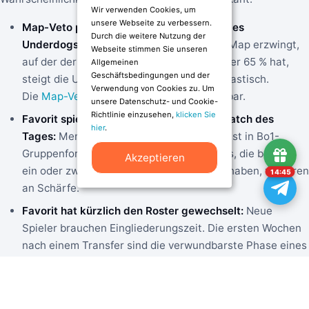
Wir verwenden Cookies, um
unsere Webseite zu verbessern.
Map-Veto produziert die Lieblingskarte des
Durch die weitere Nutzung der
Underdogs:
Wenn der Veto-Prozess eine Map erzwingt,
Webseite stimmen Sie unseren
auf der der Underdog eine Winrate von über 65 % hat,
Allgemeinen
Geschäftsbedingungen und der
steigt die Ueberraschungssieg-Chance drastisch.
Verwendung von Cookies zu. Um
Die
Map-Veto-Analyse
ist hier unverzichtbar.
unsere Datenschutz- und Cookie-
Richtlinie einzusehen,
klicken Sie
Favorit spielt sein zweites oder drittes Match des
hier
.
Tages:
Mentale und physische Ermüdung ist in Bo1-
Gruppenformaten ein realer Faktor. Teams, die bereits
Akzeptieren
ein oder zwei intensive Spiele hinter sich haben, verlieren
14:44
an Schärfe.
Favorit hat kürzlich den Roster gewechselt:
Neue
Spieler brauchen Eingliederungszeit. Die ersten Wochen
nach einem Transfer sind die verwundbarste Phase eines
Teams.
Underdog besitzt eine Spezialistenmap:
Teams mit einer
Map-Winrate von über 70 % auf einer bestimmten Karte